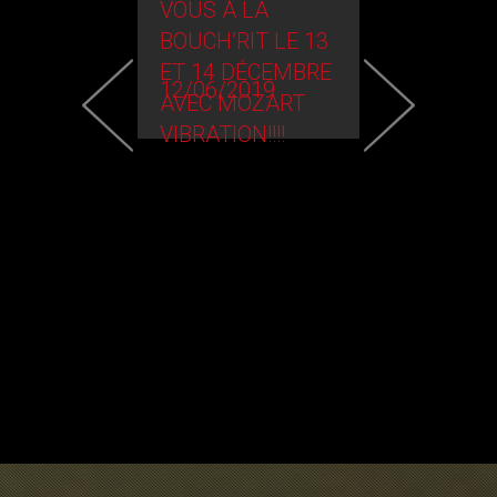
VOUS À LA
MOZART
BOUCH’RIT LE 13
VIBRATION 
11/17/2019
ET 14 DÉCEMBRE
Lire l’article
12/06/2019
AVEC MOZART
VIBRATION!!!!