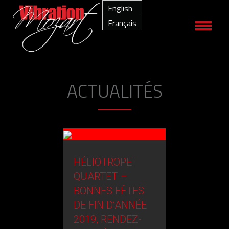
English
Français
ACTUALITÉS
ARTICLE D
HÉLIOTROPE
JOURNAL »
QUARTET –
MEUSE » À
BONNES FÊTES
L’OCCASIO
DE FIN D’ANNÉE
LA SORTIE 
2019, RENDEZ-
L’ALBUM