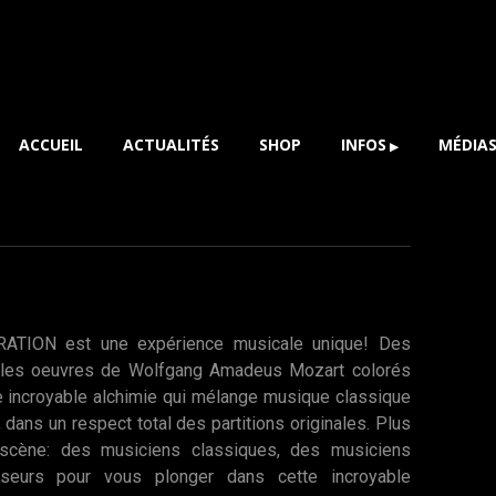
ACCUEIL
ACTUALITÉS
SHOP
INFOS
MÉDIA
HISTORIQUE
PHOTO
ARTISTES
VIDÉOS
PRESSE
ATION est une expérience musicale unique! Des
elles oeuvres de Wolfgang Amadeus Mozart colorés
e incroyable alchimie qui mélange musique classique
 dans un respect total des partitions originales. Plus
 scène: des musiciens classiques, des musiciens
seurs pour vous plonger dans cette incroyable