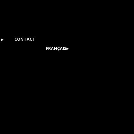
S
CONTACT
FRANÇAIS
S
ENGLISH
(
ANGLAIS
)