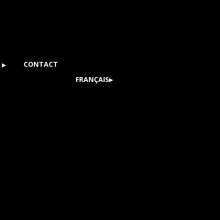
S
CONTACT
FRANÇAIS
S
ENGLISH
(
ANGLAIS
)