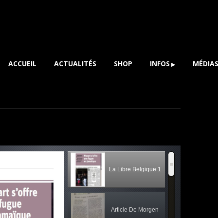
ACCUEIL
ACTUALITÉS
SHOP
INFOS
MÉDIA
HISTORIQUE
PHOTO
ARTISTES
VIDÉOS
PRESSE
La Libre Belgique 1
Article De Morgen