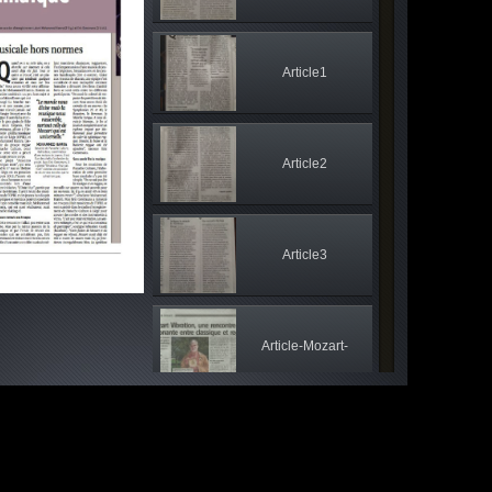
Article1
Article2
Article3
Article-Mozart-
Vibration-(vers-
Article-Mozart-